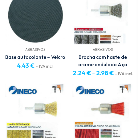
ABRASIVOS
ABRASIVOS
Base autocolante – Velcro
Brocha com haste de
arame ondulado Aço
4.43
€
- IVA incl.
2.24
€
2.98
€
–
- IVA incl.
Price
range:
2.24 €
through
2.98 €