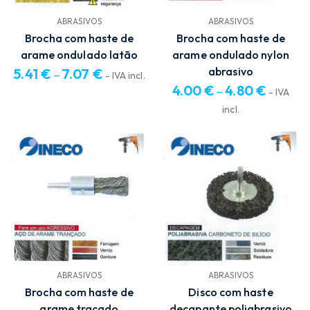
ABRASIVOS
ABRASIVOS
Brocha com haste de
Brocha com haste de
arame ondulado latão
arame ondulado nylon
abrasivo
5.41
€
7.07
€
–
- IVA incl.
4.00
€
4.80
€
Price
–
- IVA
range:
Price
incl.
5.41 €
range:
through
4.00 €
7.07 €
through
4.80 €
ABRASIVOS
ABRASIVOS
Brocha com haste de
Disco com haste
arame traçado
decapante poliabrasivo