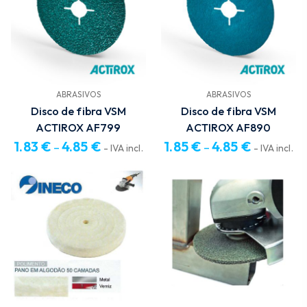
6.33 €
5.23 €
ABRASIVOS
ABRASIVOS
Disco de fibra VSM
Disco de fibra VSM
ACTIROX AF799
ACTIROX AF890
1.83
€
4.85
€
1.85
€
4.85
€
–
–
- IVA incl.
- IVA incl.
Price
Price
range:
range:
1.83 €
1.85 €
through
through
4.85 €
4.85 €