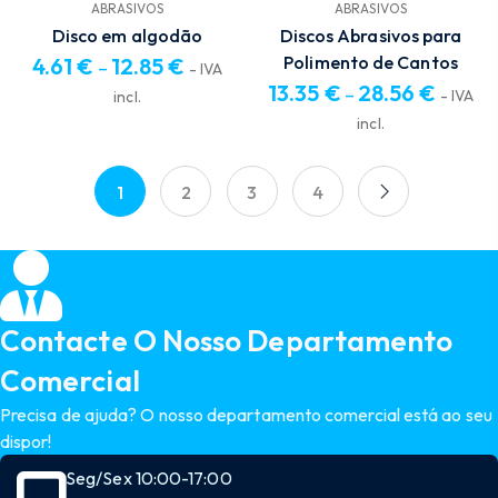
ABRASIVOS
ABRASIVOS
Disco em algodão
Discos Abrasivos para
Polimento de Cantos
4.61
€
12.85
€
–
- IVA
13.35
€
28.56
€
Price
–
- IVA
incl.
range:
Price
incl.
4.61 €
range:
through
13.35 €
1
2
3
4
12.85 €
through
28.56 €
Contacte O Nosso Departamento
Comercial
Precisa de ajuda? O nosso departamento comercial está ao seu
dispor!
Seg/Sex 10:00-17:00