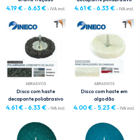
4.19
€
6.63
€
4.61
€
6.33
€
–
–
- IVA incl.
- IVA incl.
Price
Price
range:
range:
4.19 €
4.61 €
through
through
6.63 €
6.33 €
ABRASIVOS
ABRASIVOS
Disco com haste
Disco com haste em
decapante poliabrasivo
algodão
4.61
€
6.33
€
4.00
€
5.23
€
–
–
- IVA incl.
- IVA incl.
Price
Price
range:
range:
4.61 €
4.00 €
through
through