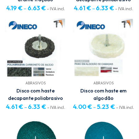
4.19
€
6.63
€
4.61
€
6.33
€
–
–
- IVA incl.
- IVA incl.
Price
Price
range:
range:
4.19 €
4.61 €
through
through
6.63 €
6.33 €
ABRASIVOS
ABRASIVOS
Disco com haste
Disco com haste em
decapante poliabrasivo
algodão
4.61
€
6.33
€
4.00
€
5.23
€
–
–
- IVA incl.
- IVA incl.
Price
Price
range:
range:
4.61 €
4.00 €
through
through