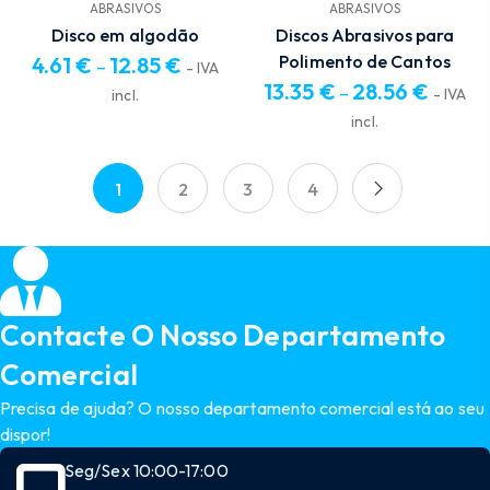
ABRASIVOS
ABRASIVOS
Disco em algodão
Discos Abrasivos para
Polimento de Cantos
4.61
€
12.85
€
–
- IVA
13.35
€
28.56
€
Price
–
- IVA
incl.
range:
Price
incl.
4.61 €
range:
through
13.35 €
1
2
3
4
12.85 €
through
28.56 €
Contacte O Nosso Departamento
Comercial
Precisa de ajuda? O nosso departamento comercial está ao seu
dispor!
Seg/Sex 10:00-17:00