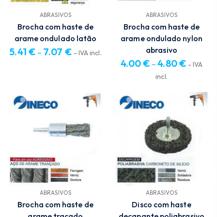
ABRASIVOS
ABRASIVOS
Brocha com haste de
Brocha com haste de
arame ondulado latão
arame ondulado nylon
abrasivo
5.41
€
7.07
€
–
- IVA incl.
4.00
€
4.80
€
Price
–
- IVA
range:
Price
incl.
5.41 €
range:
through
4.00 €
7.07 €
through
4.80 €
ABRASIVOS
ABRASIVOS
Brocha com haste de
Disco com haste
arame traçado
decapante poliabrasivo