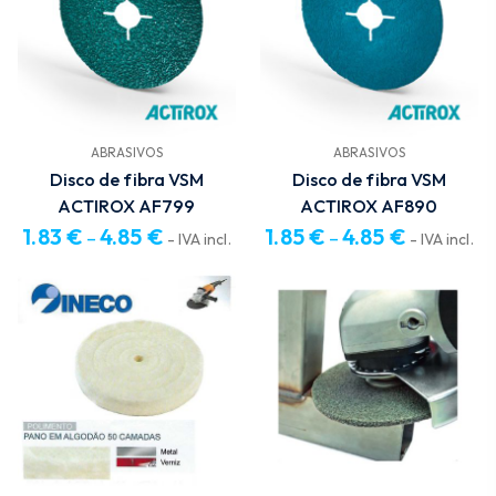
6.33 €
5.23 €
ABRASIVOS
ABRASIVOS
Disco de fibra VSM
Disco de fibra VSM
ACTIROX AF799
ACTIROX AF890
1.83
€
4.85
€
1.85
€
4.85
€
–
–
- IVA incl.
- IVA incl.
Price
Price
range:
range:
1.83 €
1.85 €
through
through
4.85 €
4.85 €