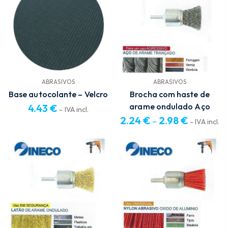
ABRASIVOS
ABRASIVOS
Base autocolante – Velcro
Brocha com haste de
arame ondulado Aço
4.43
€
- IVA incl.
2.24
€
2.98
€
–
- IVA incl.
Price
range:
2.24 €
through
2.98 €