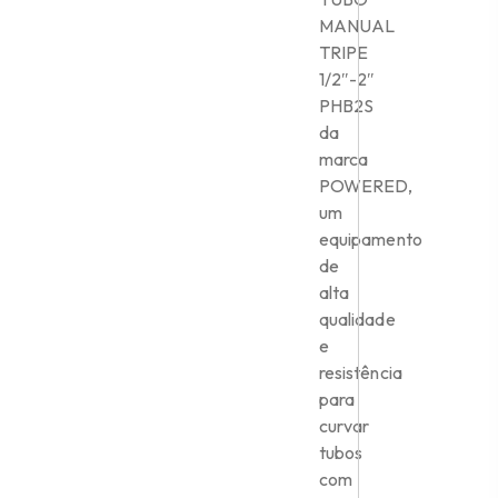
MANUAL
TRIPE
1/2″-2″
PHB2S
da
marca
POWERED,
um
equipamento
de
alta
qualidade
e
resistência
para
curvar
tubos
com