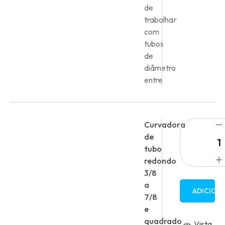
de
trabalhar
com
tubos
de
diâmetro
entre
Curvadora
de
tubo
redondo
3/8
a
ADICION
7/8
e
quadrado
Vista