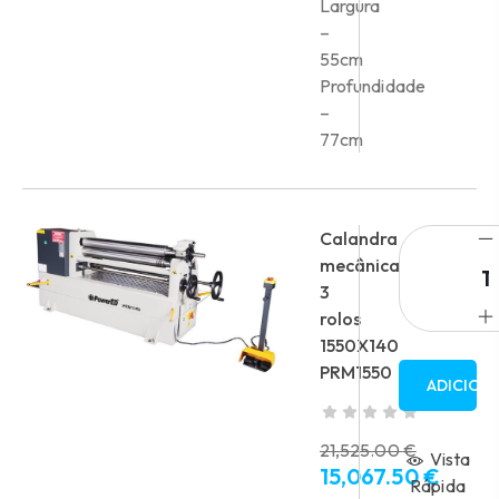
Largura
–
55cm
Profundidade
–
77cm
Calandra
mecânica
3
rolos
1550X140
PRM1550
ADICION
21,525.00
€
Vista
15,067.50
€
O
Rápida