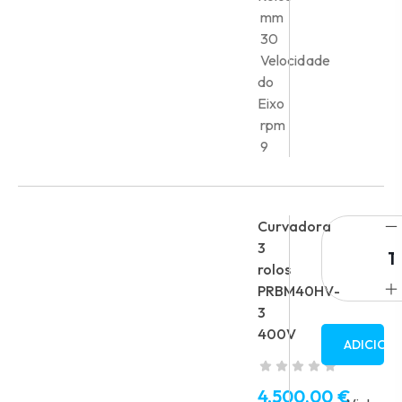
mm
30
Velocidade
do
Eixo
rpm
9
Curvadora
3
rolos
PRBM40HV-
3
400V
ADICION
4,500.00
€