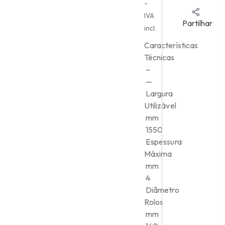
preço
O
-
original
preço
IVA
Partilhar
era:
atual
incl.
21,525.00 €.
é:
Características
15,067.50 €.
Técnicas
–
—
Largura
Utilizável
mm
1550
Espessura
Máxima
mm
4
Diâmetro
Rolos
mm