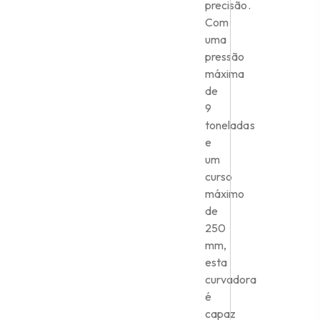
precisão.
Com
uma
pressão
máxima
de
9
toneladas
e
um
curso
máximo
de
250
mm,
esta
curvadora
é
capaz