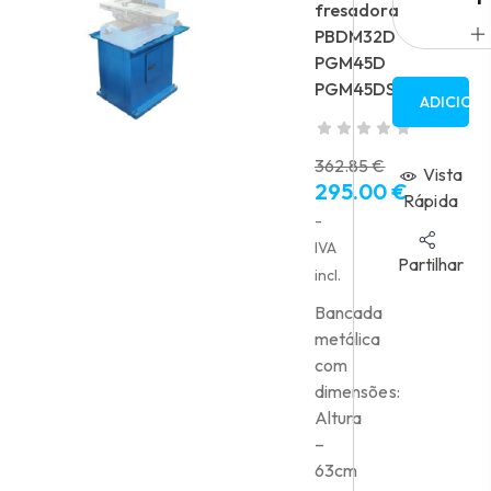
fresadora
PBDM32D
PGM45D
PGM45DS
ADICION
362.85
€
Vista
295.00
€
O
Rápida
preço
O
-
original
preço
IVA
Partilhar
era:
atual
incl.
362.85 €.
é:
Bancada
295.00 €.
metálica
com
dimensões:
Altura
–
63cm