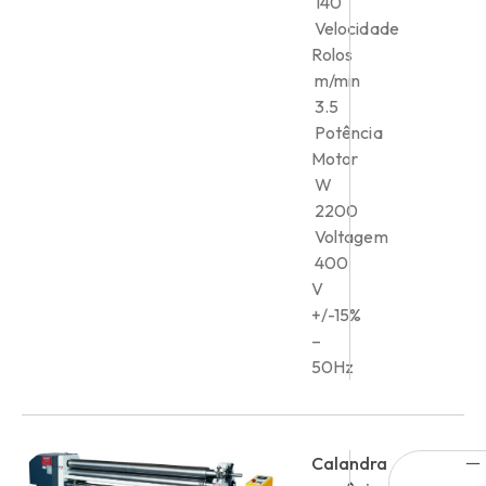
140
Velocidade
Rolos
m/min
3.5
Potência
Motor
W
2200
Voltagem
400
V
+/-15%
–
50Hz
Calandra