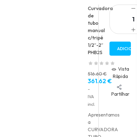
Curvadora
de
tubo
manual
c/tripé
1/2″-2″
ADICION
PHB2S
Vista
516.60
€
Rápida
361.62
€
O
preço
O
-
Partilhar
original
preço
IVA
era:
atual
incl.
516.60 €.
é:
Apresentamos
361.62 €.
a
CURVADORA
TUBO