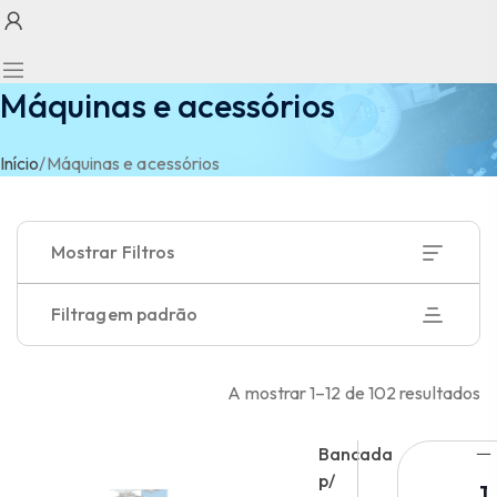
Máquinas e acessórios
Início
/
Máquinas e acessórios
Mostrar Filtros
Filtragem padrão
A mostrar 1–12 de 102 resultados
Bancada
p/