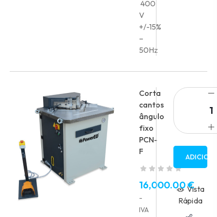
400
V
+/-15%
–
50Hz
Corta
cantos
ângulo
fixo
PCN-
F
ADICION
16,000.00
€
Vista
-
Rápida
IVA