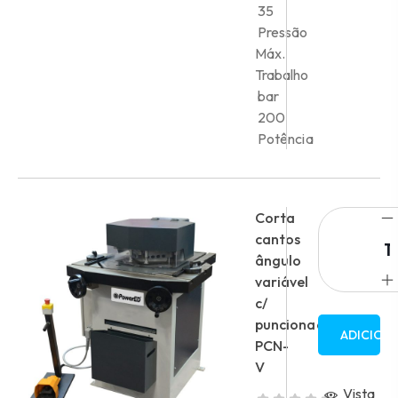
35
Pressão
Máx.
Trabalho
bar
200
Potência
Corta
cantos
ângulo
variável
c/
puncionadora
ADICION
PCN-
V
Vista