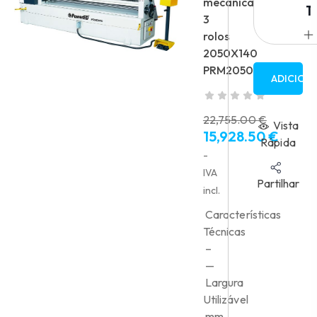
mecânica
3
rolos
2050X140
PRM2050
ADICION
22,755.00
€
Vista
15,928.50
€
O
Rápida
preço
O
-
original
preço
IVA
Partilhar
era:
atual
incl.
22,755.00 €.
é:
Características
15,928.50 €.
Técnicas
–
—
Largura
Utilizável
mm