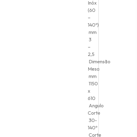
Inóx
(60
–
140º)
mm
3
–
2,5
Dimensão
Mesa
mm
1150
x
610
Angulo
Corte
30-
140º
Corte