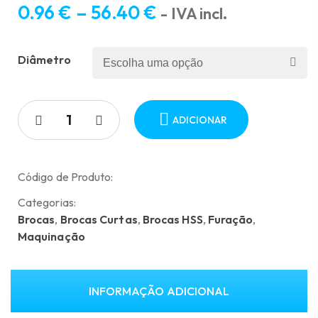
0.96
€
–
56.40
€
- IVA incl.
Price
range:
Diâmetro
0.96 €
through
56.40 €
ADICIONAR
Código de Produto:
Categorias:
Brocas
,
Brocas Curtas
,
Brocas HSS
,
Furação
,
Maquinação
INFORMAÇÃO ADICIONAL