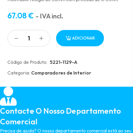
67.08
€
- IVA incl.
ADICIONAR
Código de Produto:
5221-1129-A
Categoria:
Comparadores de Interior
Contacte O Nosso Departamento
Comercial
Precisa de ajuda? O nosso departamento comercial está ao seu