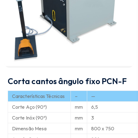
Corta cantos ângulo fixo PCN-F
Características Técnicas
–
—
Corte Aço (90º)
mm
6,5
Corte Inóx (90º)
mm
3
Dimensão Mesa
mm
800 x 750