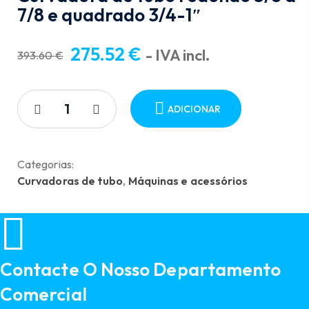
7/8 e quadrado 3/4-1″
275.52
€
- IVA incl.
393.60
€
O
O
preço
preço
original
atual
ADICIONAR
era:
é:
393.60 €.
275.52 €.
Categorias:
Curvadoras de tubo
,
Máquinas e acessórios
Contacte O Nosso Departamento
Comercial