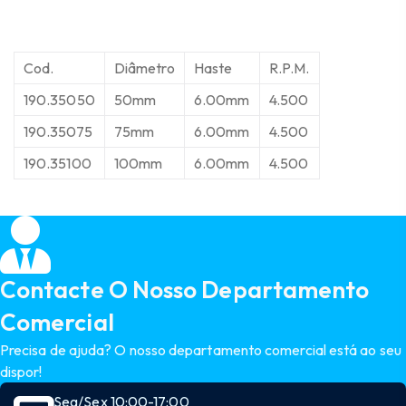
Cod.
Diâmetro
Haste
R.P.M.
190.35050
50mm
6.00mm
4.500
190.35075
75mm
6.00mm
4.500
190.35100
100mm
6.00mm
4.500
Contacte O Nosso Departamento
Comercial
Precisa de ajuda? O nosso departamento comercial está ao seu
dispor!
Seg/Sex 10:00-17:00