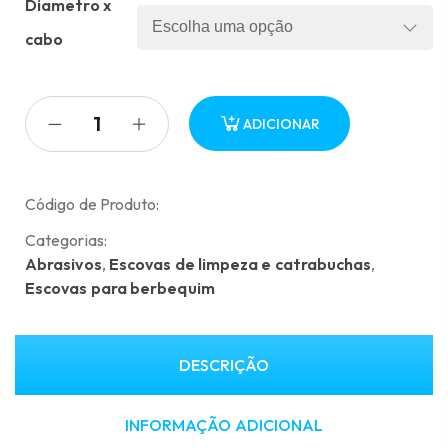
Diametro x
4.00 €
through
cabo
5.23 €
ADICIONAR
Código de Produto:
Categorias:
Abrasivos
,
Escovas de limpeza e catrabuchas
,
Escovas para berbequim
DESCRIÇÃO
INFORMAÇÃO ADICIONAL