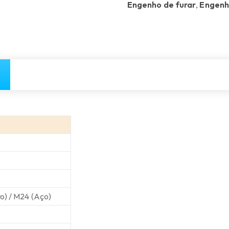
Engenho de furar
,
Engenho
o) / M24 (Aço)