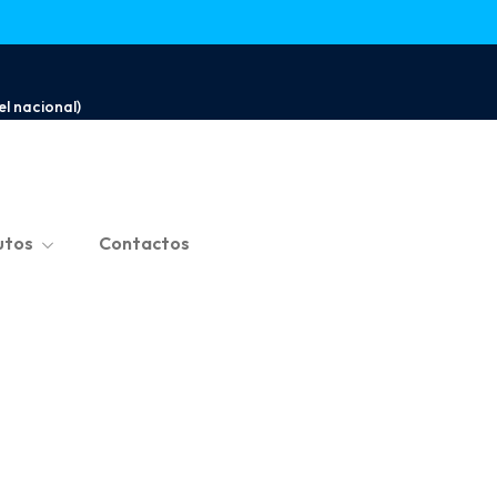
l nacional)
utos
Contactos