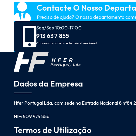
Contacte O Nosso Depart
Precisa de ajuda? O nosso departamento comerc
Seg/Sex 10:00-17:00
913 637 855
Chamada para a rede móvel nacional
Dados da Empresa
Hfer Portugal Lda, com sede na Estrada Nacional 8 nº84
NIF: 509 974 856
Termos de Utilização