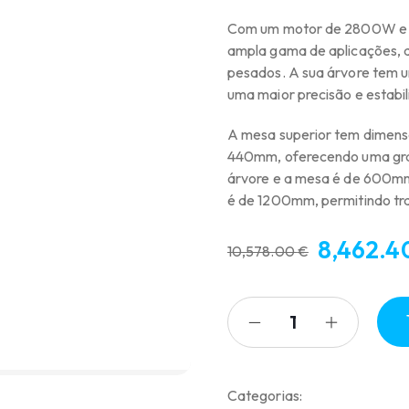
Com um motor de 2800W e se
ampla gama de aplicações, d
pesados. A sua árvore tem 
uma maior precisão e estabil
A mesa superior tem dimens
440mm, oferecendo uma gran
árvore e a mesa é de 600mm,
é de 1200mm, permitindo tr
8,462.4
10,578.00
€
O
O
preço
preço
original
atual
era:
é:
10,578.00 €.
8,462.40 €.
Categorias: