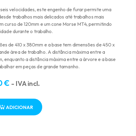
is velocidades, este engenho de furar permite uma
esde trabalhos mais delicados até trabalhos mais
um curso de 120mm e um cone Morse MT4, permitindo
idade durante o trabalho.
ões de 410 x 380mm e a base tem dimensões de 450 x
de área de trabalho. A distância máxima entre a
 enquanto a distância máxima entre a árvore e a base
abalhar em peças de grande tamanho.
0
€
- IVA incl.
ADICIONAR