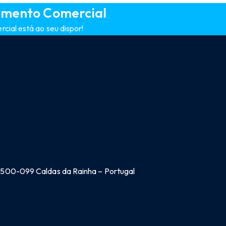
amento Comercial
ial está ao seu dispor!
 2500-099 Caldas da Rainha – Portugal