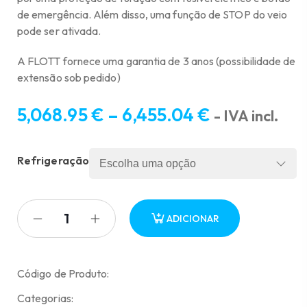
de emergência. Além disso, uma função de STOP do veio
pode ser ativada.
A FLOTT fornece uma garantia de 3 anos (possibilidade de
extensão sob pedido)
5,068.95
€
–
6,455.04
€
- IVA incl.
Price
range:
Refrigeração
5,068.95 €
through
6,455.04 €
ADICIONAR
Código de Produto:
Categorias: