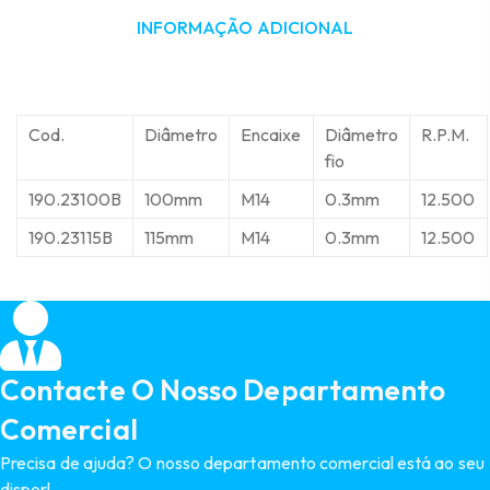
INFORMAÇÃO ADICIONAL
Cod.
Diâmetro
Encaixe
Diâmetro
R.P.M.
fio
190.23100B
100mm
M14
0.3mm
12.500
190.23115B
115mm
M14
0.3mm
12.500
Contacte O Nosso Departamento
Comercial
Precisa de ajuda? O nosso departamento comercial está ao seu
dispor!