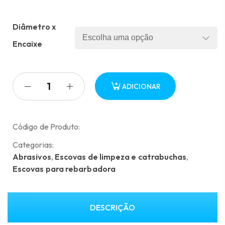
Price
range:
Diâmetro x
13.35 €
through
Encaixe
16.91 €
ADICIONAR
Código de Produto:
Categorias:
Abrasivos
,
Escovas de limpeza e catrabuchas
,
Escovas para rebarbadora
DESCRIÇÃO