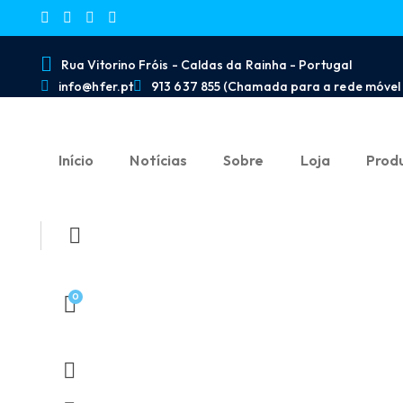
Rua Vitorino Fróis - Caldas da Rainha - Portugal
info@hfer.pt
913 637 855 (Chamada para a rede móvel 
Início
Notícias
Sobre
Loja
Prod
0