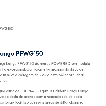
 PFWG150
 Longo PFWG150
Braço Longo PFWG150 da marca POWERED, um modelo
enho excecional. Com diâmetro máximo do disco de
e 800W e voltagem de 220V, esta polidora é ideal
stico.
ue varia de 1100 a 4500 rpm, a Polidora Braço Longo
velocidade de acordo com a necessidade de cada
o longo facilita o acesso a áreas de difícil alcance,