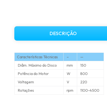
DESCRIÇÃO
Características Técnicas
–
—
Diâm. Máximo do Disco
mm
150
Potência do Motor
W
800
Voltagem
V
220
Rotações
rpm
1100-4500