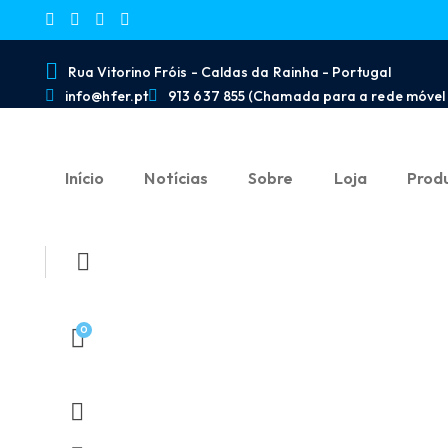
Rua Vitorino Fróis - Caldas da Rainha - Portugal
info@hfer.pt
913 637 855 (Chamada para a rede móvel 
Início
Notícias
Sobre
Loja
Prod
0