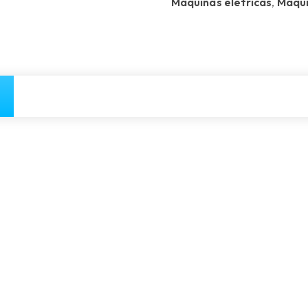
Máquinas eletricas
,
Máqui