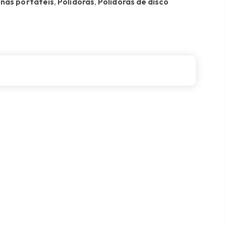
nas portáteis
,
Polidoras
,
Polidoras de disco