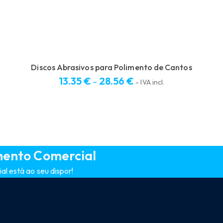
Discos Abrasivos para Polimento de Cantos
13.35
€
28.56
€
–
- IVA incl.
mento Comercial
l está ao seu dispor!