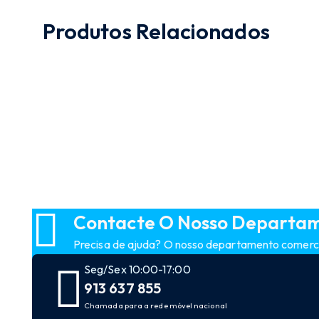
Produtos Relacionados
Price
range:
13.35 €
through
28.56 €
Contacte O Nosso Departa
Precisa de ajuda? O nosso departamento comercia
Seg/Sex 10:00-17:00
913 637 855
Chamada para a rede móvel nacional