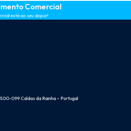
amento Comercial
ial está ao seu dispor!
 2500-099 Caldas da Rainha – Portugal