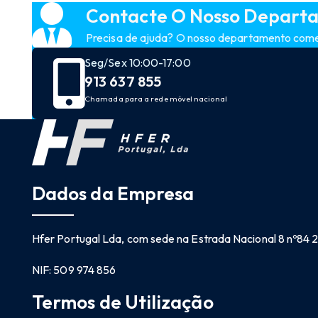
Contacte O Nosso Depart
Precisa de ajuda? O nosso departamento comerc
Seg/Sex 10:00-17:00
913 637 855
Chamada para a rede móvel nacional
Dados da Empresa
Hfer Portugal Lda, com sede na Estrada Nacional 8 nº84
NIF: 509 974 856
Termos de Utilização