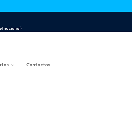
l nacional)
utos
Contactos