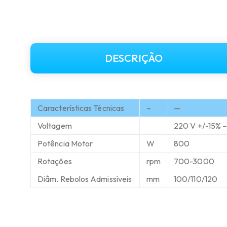
DESCRIÇÃO
Características Técnicas
–
—
Voltagem
220 V +/-15% 
Potência Motor
W
800
Rotações
rpm
700-3000
Diâm. Rebolos Admissíveis
mm
100/110/120