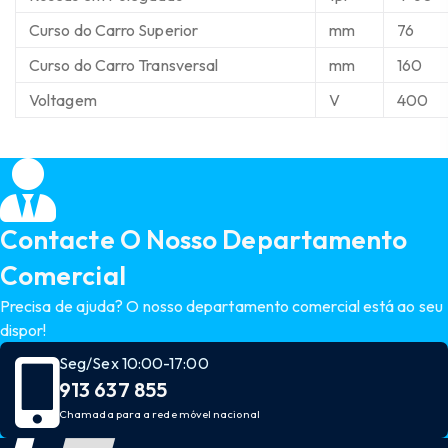
Curso do Carro Superior
mm
76
Curso do Carro Transversal
mm
160
Voltagem
V
400
Contacte O Nosso Departamento
Comercial
Precisa de ajuda? O nosso departamento comercial está ao seu
dispor!
Seg/Sex 10:00-17:00
913 637 855
Chamada para a rede móvel nacional