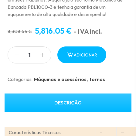
Bancada PBL1000-3 e tenha a garantia de um
equipamento de alta qualidade e desempenho!
5,816.05
€
- IVA incl.
8,308.65
€
O
O
preço
preço
original
atual
ADICIONAR
era:
é:
8,308.65 €.
5,816.05 €.
Categorias:
Máquinas e acessórios
,
Tornos
DESCRIÇÃO
Características Técnicas
–
—