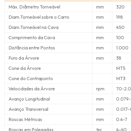
Máx. Diâmetro Torneável
mm
320
Diam.Torneável sobre o Carro
mm
198
Diam.Torneável na Cava
mm
450
Comprimento da Cava
mm
100
Distância entre Pontos
mm
1.000
Furo da Árvore
mm
38
Cone da Árvore
MT5
Cone do Contraponto
MT3
Velocidades da Árvore
rpm
70-2.
Avanço Longitudinal
mm
0.079-
Avanço Transversal
mm
0.017-
Roscas Métricas
mm
0.4-7
Roscas em Polegadas
tpi
4-60