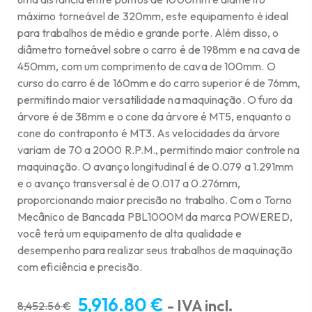
máximo torneável de 320mm, este equipamento é ideal
para trabalhos de médio e grande porte. Além disso, o
diâmetro torneável sobre o carro é de 198mm e na cava de
450mm, com um comprimento de cava de 100mm. O
curso do carro é de 160mm e do carro superior é de 76mm,
permitindo maior versatilidade na maquinação. O furo da
árvore é de 38mm e o cone da árvore é MT5, enquanto o
cone do contraponto é MT3. As velocidades da árvore
variam de 70 a 2000 R.P.M., permitindo maior controle na
maquinação. O avanço longitudinal é de 0.079 a 1.291mm
e o avanço transversal é de 0.017 a 0.276mm,
proporcionando maior precisão no trabalho. Com o Torno
Mecânico de Bancada PBL1000M da marca POWERED,
você terá um equipamento de alta qualidade e
desempenho para realizar seus trabalhos de maquinação
com eficiência e precisão.
5,916.80
€
- IVA incl.
8,452.56
€