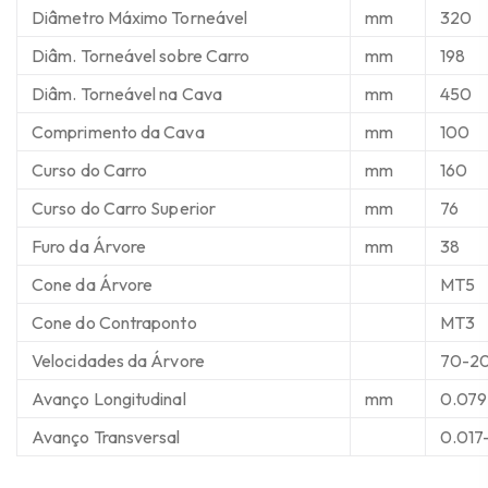
Diâmetro Máximo Torneável
mm
320
Diâm. Torneável sobre Carro
mm
198
Diâm. Torneável na Cava
mm
450
Comprimento da Cava
mm
100
Curso do Carro
mm
160
Curso do Carro Superior
mm
76
Furo da Árvore
mm
38
Cone da Árvore
MT5
Cone do Contraponto
MT3
Velocidades da Árvore
70-20
Avanço Longitudinal
mm
0.079-
Avanço Transversal
0.017