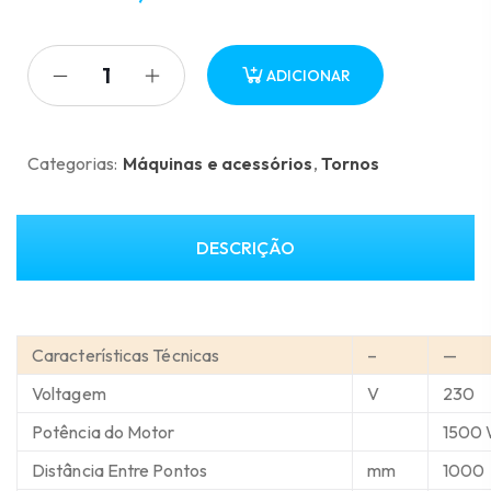
O
O
preço
preço
original
atual
ADICIONAR
era:
é:
8,452.56 €.
5,916.80 €.
Categorias:
Máquinas e acessórios
,
Tornos
DESCRIÇÃO
Características Técnicas
–
—
Voltagem
V
230
Potência do Motor
1500
Distância Entre Pontos
mm
1000