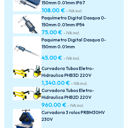
150mm 0.01mm IP67
108.00
€
- IVA incl.
Paquímetro Digital Dasqua 0-
150mm 0.01mm IP54
75.00
€
- IVA incl.
Paquimetro Digital Dasqua 0-
150mm 0.01mm
45.00
€
- IVA incl.
Curvadora Tubos Eletro-
Hidraulica PHB3D 220V
1,340.00
€
- IVA incl.
Curvadora Tubos Eletro-
Hidraulica PHB2D 220V
960.00
€
- IVA incl.
Curvadora 3 rolos PRBM30HV
230V