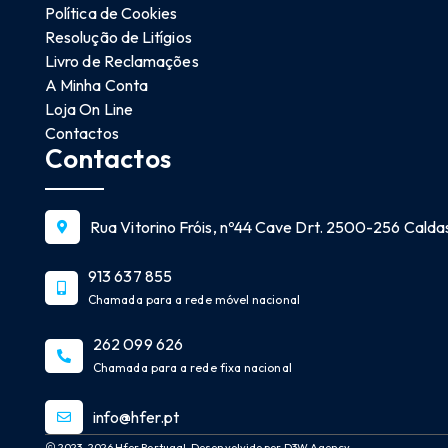
Política de Cookies
Resolução de Litígios
Livro de Reclamações
A Minha Conta
Loja On Line
Contactos
Contactos
Rua Vitorino Fróis, nº44 Cave Drt. 2500-256 Caldas
913 637 855
Chamada para a rede móvel nacional
262 099 626
Chamada para a rede fixa nacional
info@hfer.pt
2023-2026 Hfer Portugal. Desenvolvido por D3W Agency