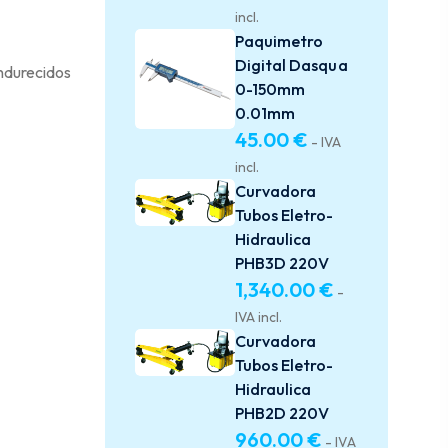
incl.
Paquimetro
Digital Dasqua
endurecidos
0-150mm
0.01mm
45.00
€
- IVA
incl.
Curvadora
Tubos Eletro-
Hidraulica
PHB3D 220V
1,340.00
€
-
IVA incl.
Curvadora
Tubos Eletro-
Hidraulica
PHB2D 220V
960.00
€
- IVA