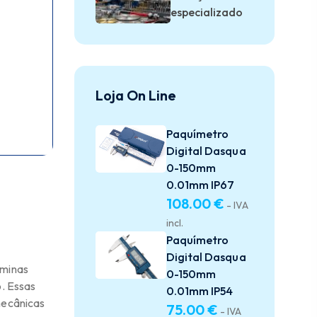
especializado
de afiação
industrial para
discos, serras,
brocas e fresas
Loja On Line
Paquímetro
Digital Dasqua
0-150mm
0.01mm IP67
108.00
€
- IVA
incl.
Paquímetro
Digital Dasqua
âminas
0-150mm
o. Essas
0.01mm IP54
mecânicas
75.00
€
- IVA