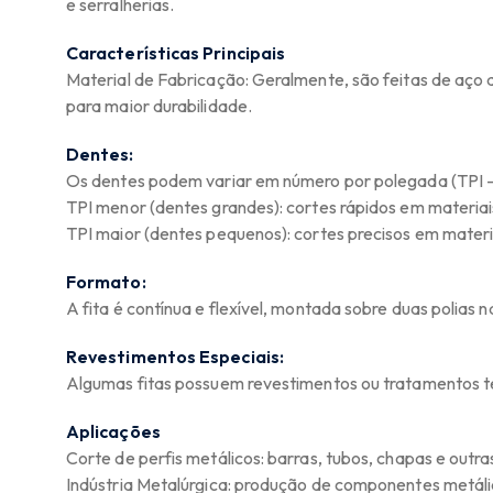
e serralherias.
Características Principais
Material de Fabricação: Geralmente, são feitas de aço d
para maior durabilidade.
Dentes:
Os dentes podem variar em número por polegada (TPI – 
TPI menor (dentes grandes): cortes rápidos em materiai
TPI maior (dentes pequenos): cortes precisos em materia
Formato:
A fita é contínua e flexível, montada sobre duas polias n
Revestimentos Especiais:
Algumas fitas possuem revestimentos ou tratamentos té
Aplicações
Corte de perfis metálicos: barras, tubos, chapas e outra
Indústria Metalúrgica: produção de componentes metáli