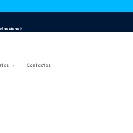
l nacional)
utos
Contactos