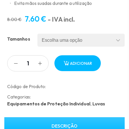
Evita mãos suadas durante a utilização
7.60
€
- IVA incl.
8.00
€
O
O
preço
preço
Tamanhos
original
atual
era:
é:
8.00 €.
7.60 €.
ADICIONAR
Código de Produto:
Categorias:
Equipamentos de Proteção Individual
,
Luvas
DESCRIÇÃO