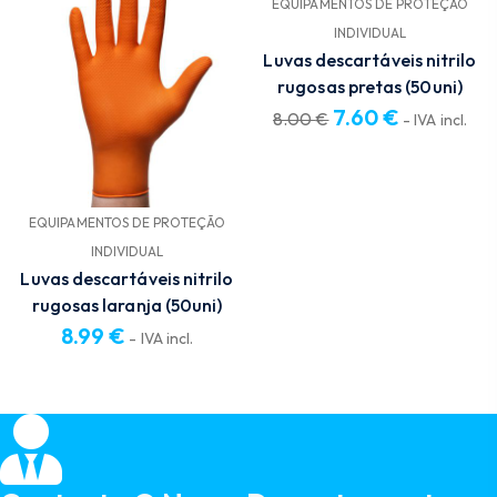
EQUIPAMENTOS DE PROTEÇÃO
INDIVIDUAL
Luvas descartáveis nitrilo
rugosas pretas (50uni)
7.60
€
8.00
€
- IVA incl.
O
O
preço
preço
original
atual
EQUIPAMENTOS DE PROTEÇÃO
era:
é:
8.00 €.
7.60 €.
INDIVIDUAL
Luvas descartáveis nitrilo
rugosas laranja (50uni)
8.99
€
- IVA incl.