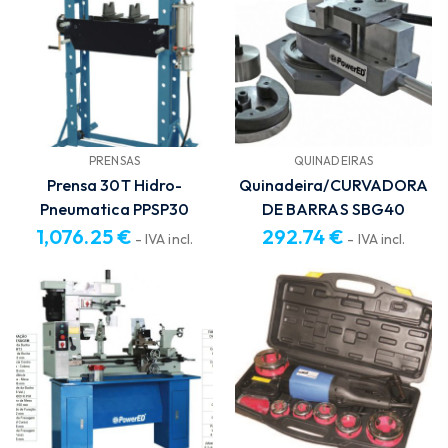
PRENSAS
QUINADEIRAS
Prensa 30T Hidro-
Quinadeira/CURVADORA
Pneumatica PPSP30
DE BARRAS SBG40
1,076.25
€
292.74
€
- IVA incl.
- IVA incl.