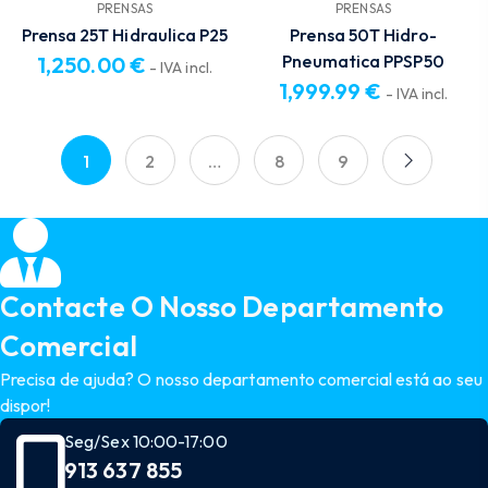
PRENSAS
PRENSAS
Prensa 25T Hidraulica P25
Prensa 50T Hidro-
Pneumatica PPSP50
1,250.00
€
- IVA incl.
1,999.99
€
- IVA incl.
1
2
…
8
9
Contacte O Nosso Departamento
Comercial
Precisa de ajuda? O nosso departamento comercial está ao seu
dispor!
Seg/Sex 10:00-17:00
913 637 855