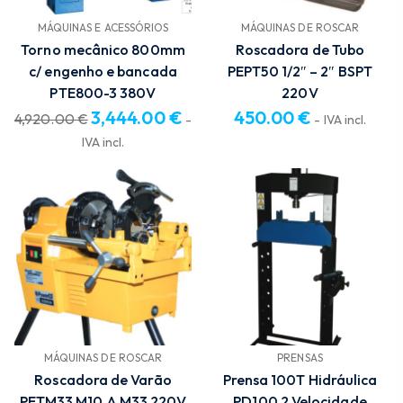
MÁQUINAS E ACESSÓRIOS
MÁQUINAS DE ROSCAR
Torno mecânico 800mm
Roscadora de Tubo
c/ engenho e bancada
PEPT50 1/2″ – 2″ BSPT
PTE800-3 380V
220V
3,444.00
€
450.00
€
4,920.00
€
-
- IVA incl.
O
O
IVA incl.
preço
preço
original
atual
era:
é:
4,920.00 €.
3,444.00 €.
MÁQUINAS DE ROSCAR
PRENSAS
Roscadora de Varão
Prensa 100T Hidráulica
PETM33 M10 A M33 220V
PD100 2 Velocidade