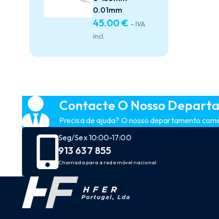
0.01mm
45.00
€
- IVA
incl.
Contacte O Nosso Depart
Precisa de ajuda? O nosso departamento comerc
Seg/Sex 10:00-17:00
913 637 855
Chamada para a rede móvel nacional