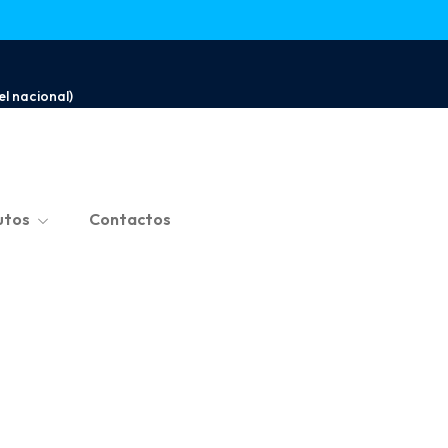
l nacional)
utos
Contactos